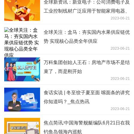
全球新资讯：新亚电子：公司消费电子及
工业控制线材广泛应用于智能家用电器、
2023-06-21
计算机、智能化办公、工业控制、医疗设
备等
全球关注：盒马：夯实国内水果供应链优
势 实现核心品类全年供应
2023-06-21
万科集团创始人王石：房地产市场不是结
束了，而是刚开始
2023-06-21
食话实说 | 冬至饺子夏至面 嗦面条的讲究
你知道吗？_焦点热讯
2023-06-21
焦点简讯:中国海警舰艇编队6月21日在我
钓鱼岛领海内巡航