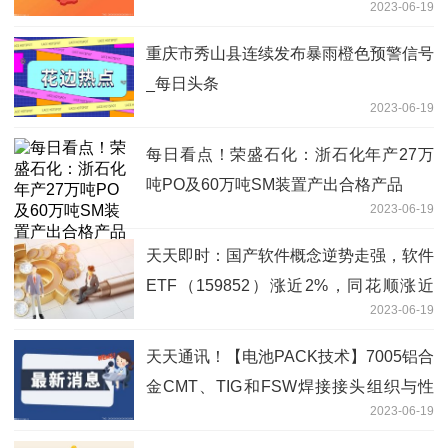
2023-06-19
重庆市秀山县连续发布暴雨橙色预警信号
_每日头条
2023-06-19
每日看点！荣盛石化：浙石化年产27万
吨PO及60万吨SM装置产出合格产品
2023-06-19
天天即时：国产软件概念逆势走强，软件
ETF（159852）涨近2%，同花顺涨近
2023-06-19
7%丨ETF观察
天天通讯！【电池PACK技术】7005铝合
金CMT、TIG和FSW焊接接头组织与性
2023-06-19
能对比研究