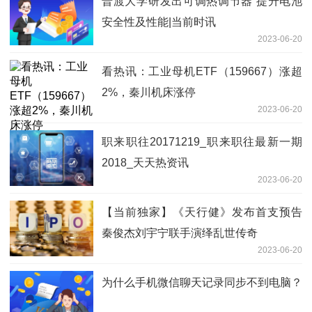
普渡大学研发出可调热调节器 提升电池
安全性及性能|当前时讯
2023-06-20
看热讯：工业母机ETF（159667）涨超
2%，秦川机床涨停
2023-06-20
职来职往20171219_职来职往最新一期
2018_天天热资讯
2023-06-20
【当前独家】《天行健》发布首支预告
秦俊杰刘宇宁联手演绎乱世传奇
2023-06-20
为什么手机微信聊天记录同步不到电脑？