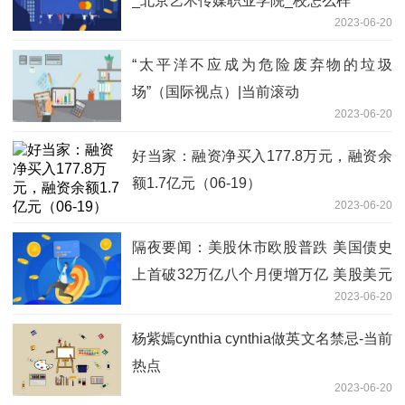
_北京艺术传媒职业学院_校怎么样
2023-06-20
“太平洋不应成为危险废弃物的垃圾
场”（国际视点）|当前滚动
2023-06-20
好当家：融资净买入177.8万元，融资余
额1.7亿元（06-19）
2023-06-20
隔夜要闻：美股休市欧股普跌 美国债史
上首破32万亿八个月便增万亿 美股美元
2023-06-20
重回加息前水平联储加息白加了？ 环球
新消息
杨紫嫣cynthia cynthia做英文名禁忌-当前
热点
2023-06-20