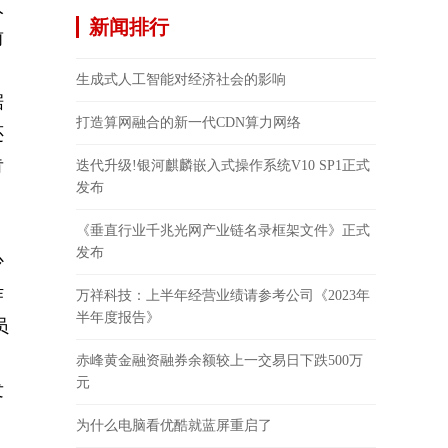
人
新闻排行
前
生成式人工智能对经济社会的影响
据
打造算网融合的新一代CDN算力网络
还
肯
迭代升级!银河麒麟嵌入式操作系统V10 SP1正式
发布
《垂直行业千兆光网产业链名录框架文件》正式
发布
少
作
万祥科技：上半年经营业绩请参考公司《2023年
半年度报告》
员
赤峰黄金融资融券余额较上一交易日下跌500万
元
发
为什么电脑看优酷就蓝屏重启了