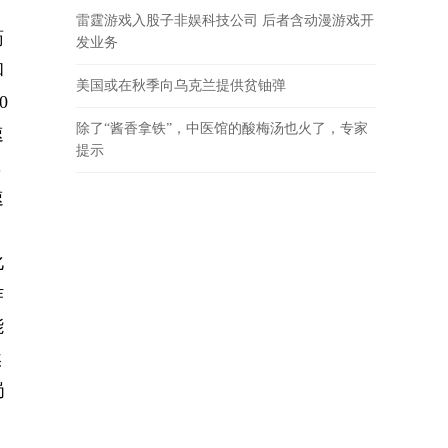
雷霆游戏入股子非娱科技公司 后者含动漫游戏开
药
发业务
和
美国或在秋季向乌克兰提供贫铀弹
0
除了“酱香拿铁”，中医馆的酸梅汤也火了，专家
速
提示
，
速
化
作
能
然
岗