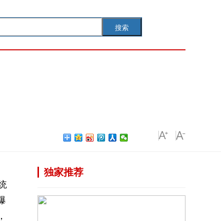
搜索
独家推荐
统
爆
，