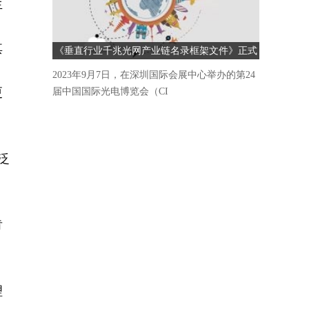
生
其
《垂直行业千兆光网产业链名录框架文件》正式
发布
2023年9月7日，在深圳国际会展中心举办的第24
更
届中国国际光电博览会（CI
。
泛
肯
用
理