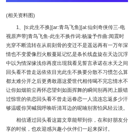
(相关资料图)
1、[ti:此生不换][ar:青鸟飞鱼][al:仙剑奇侠传三-电
视原声带]青鸟飞鱼-此生不换作词:杨漩予作曲:闻震时
光穿不断流转在从前刻骨的变迁不是遥远再有一万年深
情也不变爱像烈火般蔓延记忆是条长线盘旋在天边沉浮
中以为情深缘浅你再度出现我看见誓言承诺在水天之间
回头看不曾走远依依目光此生不换要分散不习惯怎么算
都太难分开之后更勇敢愿这爱世代相传喝不完忘情水不
让你如烟前尘再怀恋望剑如面挥舞的瞬间别再闭上眼错
过惊世的依恋回头看不曾走远眷恋一人流连忘返多少汗
够温暖你哭喊我呼唤听清耳边的呢喃别害怕风轻云淡。
相信通过回头看这篇文章能帮到你，在和好朋友分
享的时候，也欢迎感兴趣小伙伴们一起来探讨。