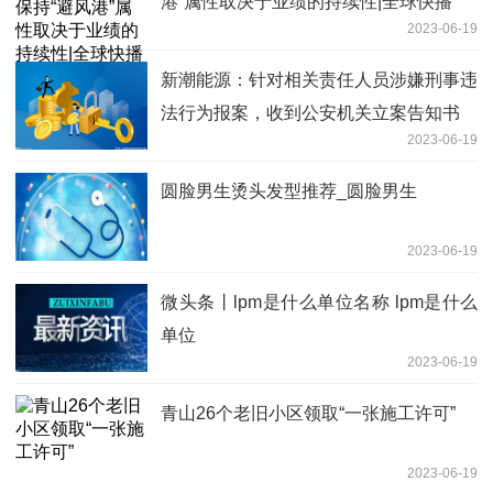
港”属性取决于业绩的持续性|全球快播
2023-06-19
新潮能源：针对相关责任人员涉嫌刑事违
法行为报案，收到公安机关立案告知书
2023-06-19
圆脸男生烫头发型推荐_圆脸男生
2023-06-19
微头条丨lpm是什么单位名称 lpm是什么
单位
2023-06-19
青山26个老旧小区领取“一张施工许可”
2023-06-19