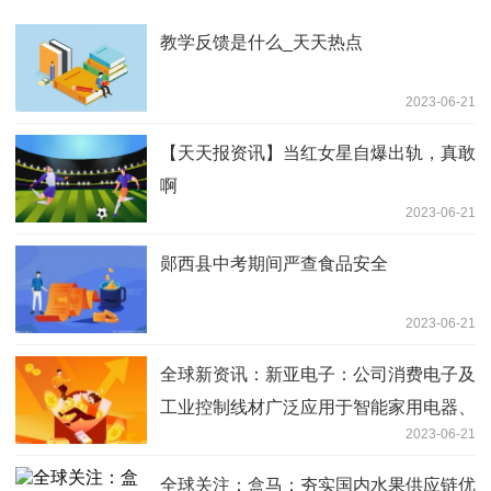
教学反馈是什么_天天热点
2023-06-21
【天天报资讯】当红女星自爆出轨，真敢
啊
2023-06-21
郧西县中考期间严查食品安全
2023-06-21
全球新资讯：新亚电子：公司消费电子及
工业控制线材广泛应用于智能家用电器、
2023-06-21
计算机、智能化办公、工业控制、医疗设
备等
全球关注：盒马：夯实国内水果供应链优