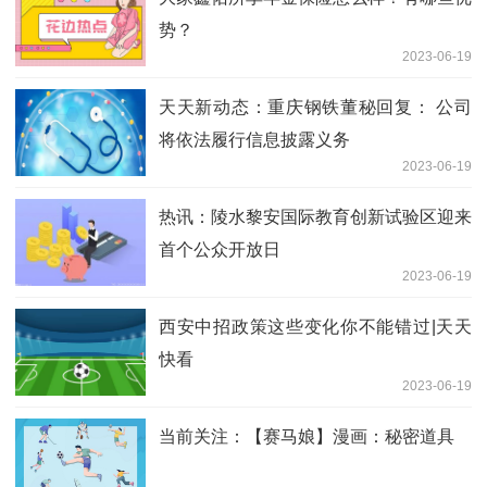
势？
2023-06-19
天天新动态：重庆钢铁董秘回复： 公司
将依法履行信息披露义务
2023-06-19
热讯：陵水黎安国际教育创新试验区迎来
首个公众开放日
2023-06-19
西安中招政策这些变化你不能错过|天天
快看
2023-06-19
当前关注：【赛马娘】漫画：秘密道具