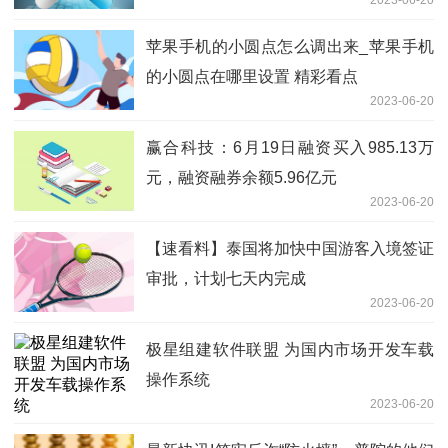
2023-06-20
苹果手机的小圆点怎么调出来_苹果手机
的小圆点在哪里设置 精彩看点
2023-06-20
赢合科技：6月19日融资买入985.13万
元，融资融券余额5.96亿元
2023-06-20
【速看料】泰国将加快中国游客入境签证
审批，计划七天内完成
2023-06-20
极星组建软件联盟 为国内市场开发车载
操作系统
2023-06-20