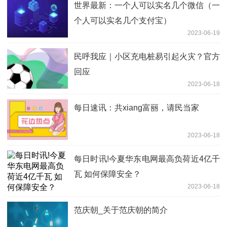
世界最新：一个人可以实名几个微信（一
个人可以实名几个支付宝）
2023-06-19
民呼我应｜小区充电桩易引起火灾？官方
回应
2023-06-18
每日速讯：共xiang富丽，请民当家
2023-06-18
每日时讯!今夏华东电网最高负荷近4亿千
瓦 如何保障安全？
2023-06-18
范庆朝_关于范庆朝的简介