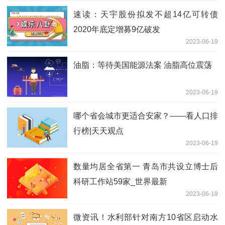
速读：天宇股份拟发不超14亿可转债
2020年底定增募9亿破发
2023-06-19
油脂：等待美国能源法案 油脂高位震荡
2023-06-19
哪个省会城市更适合安家？——看人口排
行榜|天天观点
2023-06-19
数量均居全省第一 青岛市共设立博士后
科研工作站59家_世界最新
2023-06-19
微资讯！水利部针对南方10省区启动水