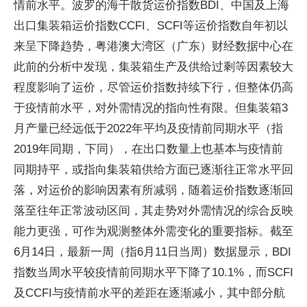
情前水平。波罗的海干散货运价指数BDI、中国及上海
出口集装箱运价指数CCFI、SCFI等运价指数自年初以
来呈下降趋势，粤港澳大湾区（广东）财经数据中心在
此前的分析中发现，集装箱生产及供给过剩等因素较大
程度影响了运价，尽管运价指数持续下行，但整体仍高
于疫情前水平，对外需情况的指向性有限。但集装箱3
月产量已经远低于2022年平均及疫情前同期水平（指
2019年同期，下同），在出口数量上也基本与疫情前
同期持平，或指向集装箱供给方面已逐渐往正常水平回
落，对运价的影响因素有所减弱，随着运价指数逐渐回
落至往年正常波动区间，其走势对外需情况的综合反映
能力更强，可作为观测整体外需变化的重要指标。截至
6月14日，最新一周（指6月11日当周）数据显示，BDI
指数当周水平较疫情前同期水平下降了10.1%，而SCFI
及CCFI与疫情前水平的差距在逐渐减小，其中部分航