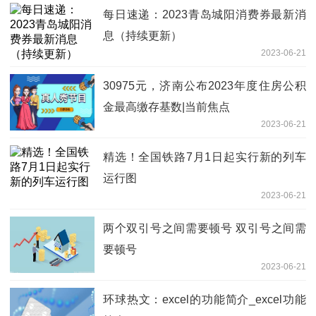
每日速递：2023青岛城阳消费券最新消
息（持续更新）
2023-06-21
30975元，济南公布2023年度住房公积
金最高缴存基数|当前焦点
2023-06-21
精选！全国铁路7月1日起实行新的列车
运行图
2023-06-21
两个双引号之间需要顿号 双引号之间需
要顿号
2023-06-21
环球热文：excel的功能简介_excel功能