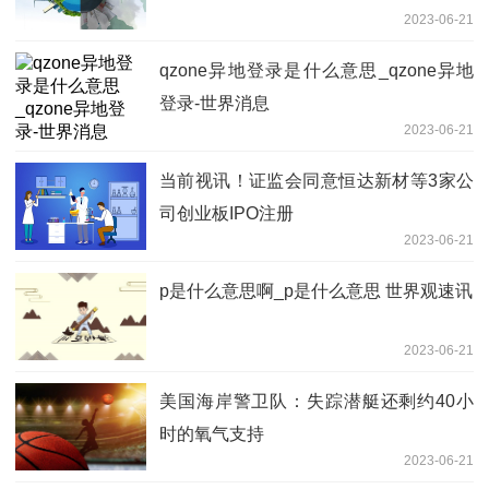
2023-06-21
qzone异地登录是什么意思_qzone异地
登录-世界消息
2023-06-21
当前视讯！证监会同意恒达新材等3家公
司创业板IPO注册
2023-06-21
p是什么意思啊_p是什么意思 世界观速讯
2023-06-21
美国海岸警卫队：失踪潜艇还剩约40小
时的氧气支持
2023-06-21