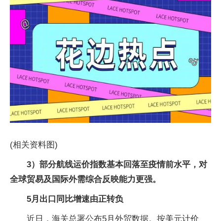
(相关资料图)
3）部分航线运价指数基本回落至疫情前水平，对
全球贸易及国际外需综合反映能力更强。
5月出口同比增速由正转负
近日，海关总署公布5月外贸数据。按美元计价