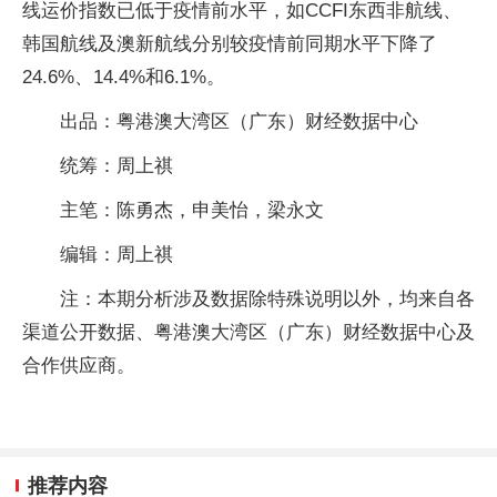
线运价指数已低于疫情前水平，如CCFI东西非航线、
韩国航线及澳新航线分别较疫情前同期水平下降了
24.6%、14.4%和6.1%。
出品：粤港澳大湾区（广东）财经数据中心
统筹：周上祺
主笔：陈勇杰，申美怡，梁永文
编辑：周上祺
注：本期分析涉及数据除特殊说明以外，均来自各
渠道公开数据、粤港澳大湾区（广东）财经数据中心及
合作供应商。
推荐内容